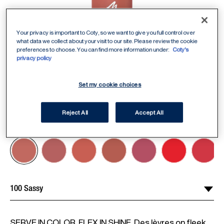
Your privacy is important to Coty, so we want to give you full control over
what data we collect about your visit to our site. Please review the cookie
preferences to choose. You can find more information under:
Coty's
privacy policy
Set my cookie choices
Reject All
Accept All
ITEM 01 (CURRENT SLIDE)
ITEM 02
ITEM 03
ITEM 04
ITEM 05
ITEM 06
ITEM 07
ITEM 08
ITEM 09
ITEM 10
ITEM 11
100 Sassy
Sélectionner une teinte
/
8
SERVE IN COLOR, FLEX IN SHINE. Des lèvres on fleek 