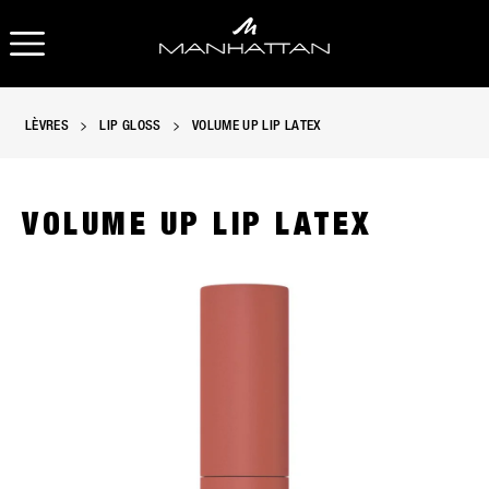
OUVRIR LA NAVIGATION
O
LÈVRES
LIP GLOSS
VOLUME UP LIP LATEX
VOLUME UP LIP LATEX
lip latex, slide 1 of 11