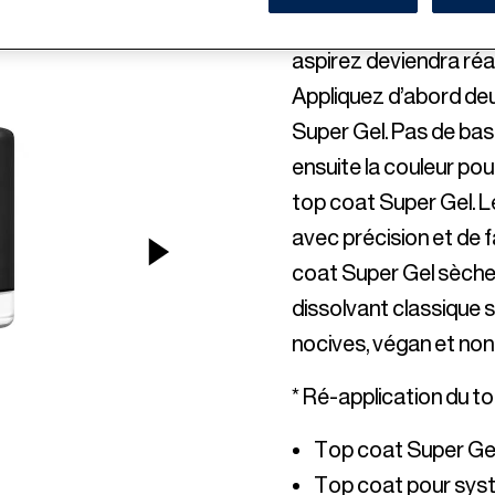
UV ni de vous fatiguer 
aspirez deviendra réa
Appliquez d’abord deu
Super Gel. Pas de bas
ensuite la couleur pou
top coat Super Gel. Le
avec précision et de fa
NEXT ITEM
coat Super Gel sèche s
dissolvant classique 