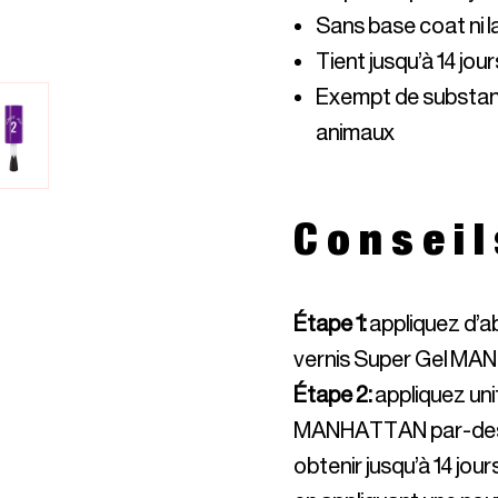
Exempt de substance
animaux 
Conseil
Étape 1
:
appliquez d’a
vernis Super Gel MANHA
Étape 2
:
appliquez un
MANHATTAN par-dessus 
obtenir jusqu’à 14 jou