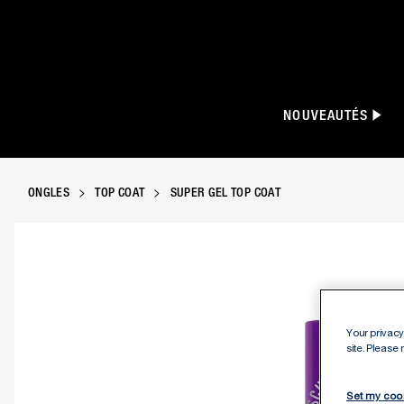
NOUVEAUTÉS
ONGLES
TOP COAT
SUPER GEL TOP COAT
Manhattan Super Gel Top Coat avec brillanc
Your privacy 
site. Please
Set my coo