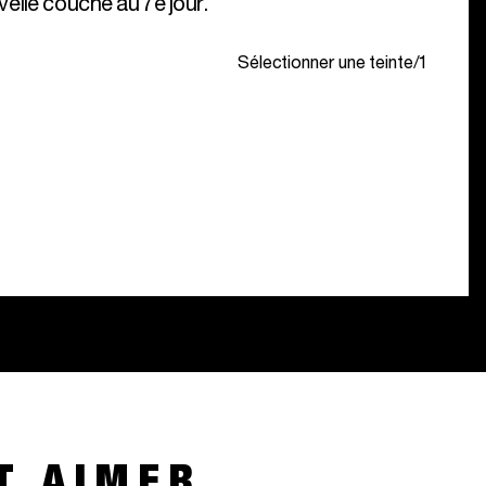
elle couche au 7e jour.
Sélectionner une teinte
/
1
T AIMER