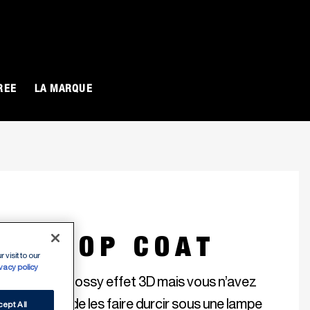
O
REE
LA MARQUE
GEL TOP COAT
 visit to our
ivacy policy
des ongles glossy effet 3D mais vous n’avez 
 du temps, de les faire durcir sous une lampe 
ept All