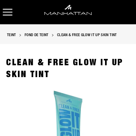
OUVRIR LA NAVIGATION
O
TEINT
FOND DE TEINT
CLEAN & FREE GLOW IT UP SKIN TINT
CLEAN & FREE GLOW IT UP
SKIN TINT
Teinte pour le visage Manhattan Clean & Free Glow It Up en p