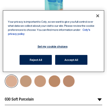
Your privacy is important to Coty, so we want to give you full control over
what data we collect about your visit to our site. Please review the cookie
preferences to choose. You can find more information under:
Coty's
privacy policy
Set my cookie choices
Reject All
Accept All
ITEM 01 (CURRENT SLIDE)
ITEM 02
ITEM 03
ITEM 04
ITEM 05
ITEM 06
ITEM 07
ITEM 08
ITEM 09
ITEM 10
ITEM 11
030 Soft Porcelain
Sélectionner une teinte
/
5