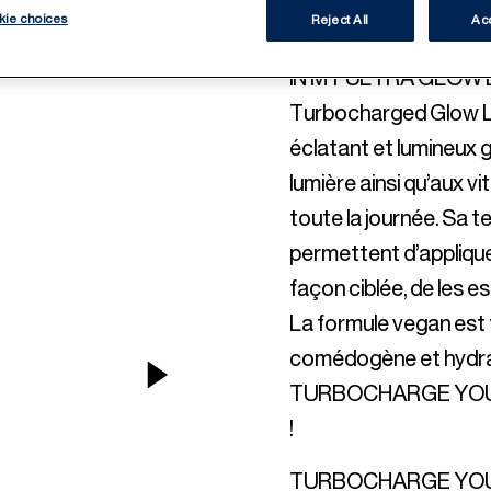
LIQUID
kie choices
Reject All
Acc
IN MY ULTRA GLOW E
Turbocharged Glow Liq
éclatant et lumineux g
lumière ainsi qu’aux vi
toute la journée. Sa 
permettent d’appliquer
façon ciblée, de les est
La formule vegan est
comédogène et hydrate
NEXT ITEM
TURBOCHARGE YOUR G
!
TURBOCHARGE YOUR G