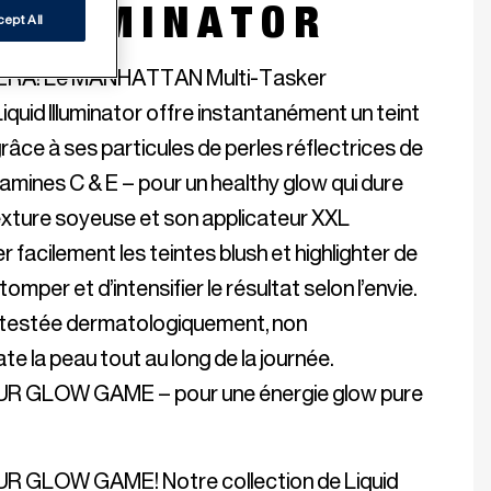
 ILLUMINATOR
ept All
RA! Le MANHATTAN Multi-Tasker 
uid Illuminator offre instantanément un teint 
râce à ses particules de perles réflectrices de 
tamines C & E – pour un healthy glow qui dure 
texture soyeuse et son applicateur XXL 
 facilement les teintes blush et highlighter de 
omper et d’intensifier le résultat selon l’envie. 
 testée dermatologiquement, non 
 la peau tout au long de la journée. 
LOW GAME – pour une énergie glow pure 
LOW GAME! Notre collection de Liquid 