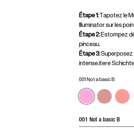
Étape 1
:
Tapotez le M
Illuminator sur les poin
Étape 2
:
Estompez dél
pinceau.
Étape 3
:
Superposez p
intense.itere Schicht
001 Not a basic B