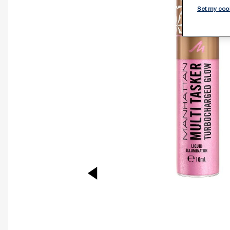
Set my coo
PREVIOUS ITEM