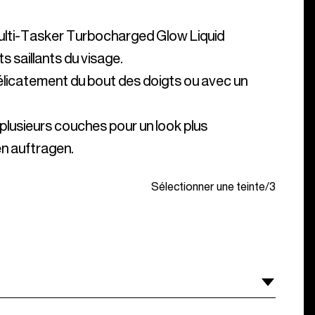
ulti-Tasker Turbocharged Glow Liquid
ts saillants du visage.
icatement du bout des doigts ou avec un
lusieurs couches pour un look plus
en auftragen.
Sélectionner une teinte
/
3