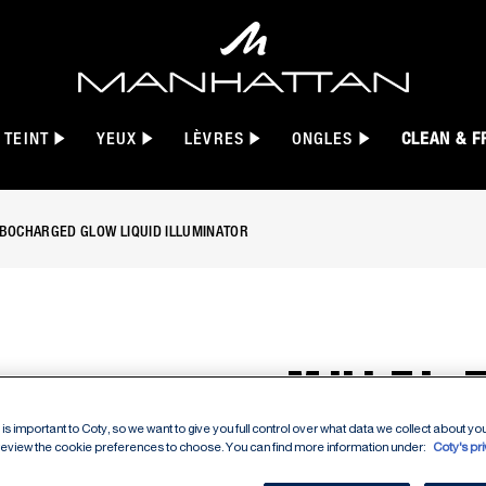
TEINT
YEUX
LÈVRES
ONGLES
CLEAN & F
BOCHARGED GLOW LIQUID ILLUMINATOR
MULTI-
TURBOC
is important to Coty, so we want to give you full control over what data we collect about your
 review the cookie preferences to choose. You can find more information under:
Coty's pr