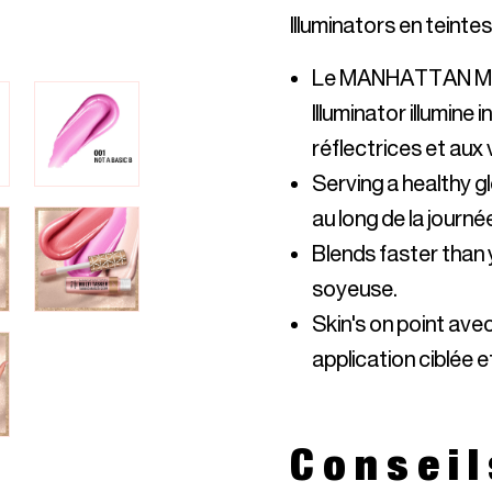
Illuminators en teinte
Le MANHATTAN Mult
Illuminator illumine
réflectrices et aux 
Serving a healthy g
au long de la journé
Blends faster than y
soyeuse.
Skin's on point avec
application ciblée e
Conseil