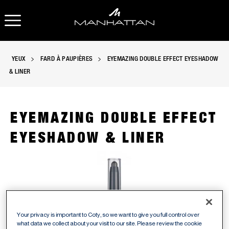
OUVRIR LA NAVIGATION
O
YEUX
FARD À PAUPIÈRES
EYEMAZING DOUBLE EFFECT EYESHADOW
& LINER
EYEMAZING DOUBLE EFFECT
EYESHADOW & LINER
Manhattan Eyemazing Double Effect Eyeshadow & Liner en Noi
Your privacy is important to Coty, so we want to give you full control over
what data we collect about your visit to our site. Please review the cookie