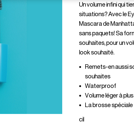
Un volume infini qui tie
situations? Avec le 
Mascara de Manhattan,
sans paquets! Sa formu
souhaites, pour un vol
Remets-en aussi sou
cil