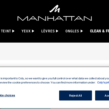
TEINT
YEUX
LÈVRES
ONGLES
CLEAN & F
is important to Coty, so we want to give you full control over what data we collect about your
VOLUME
 review the cookie preferences to choose. You can find more information under:
Coty's pr
kie choices
WATERP
Reject All
Acc