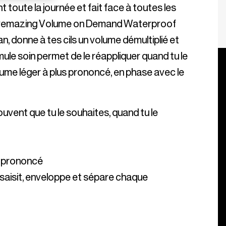
nt toute la journée et fait face à toutes les 
Eyemazing Volume on Demand Waterproof 
 donne à tes cils un volume démultiplié et 
le soin permet de le réappliquer quand tu le 
ume léger à plus prononcé, en phase avec le 
vent que tu le souhaites, quand tu le 