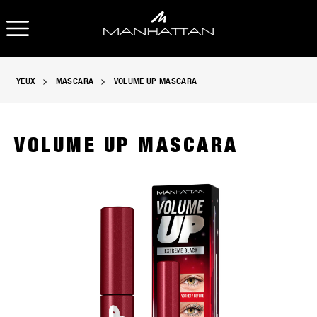
OUVRIR LA NAVIGATION
O
YEUX
MASCARA
VOLUME UP MASCARA
VOLUME UP MASCARA
Mascara Volume Up Manhattan en Noir Extrême, slide 1 of 7