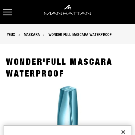
OUVRIR LA NAVIGATION
O
YEUX
MASCARA
WONDER'FULL MASCARA WATERPROOF
WONDER'FULL MASCARA
WATERPROOF
Mascara Waterproof Wonder’Full de Manhattan en 001 Extrem