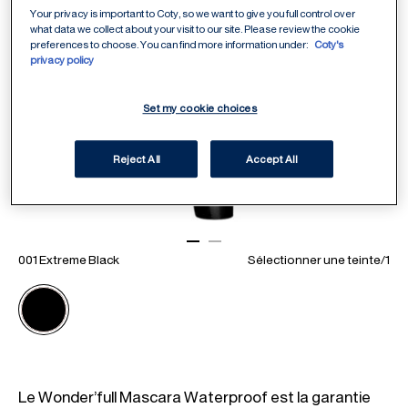
Your privacy is important to Coty, so we want to give you full control over
what data we collect about your visit to our site. Please review the cookie
preferences to choose. You can find more information under:
Coty's
privacy policy
Set my cookie choices
Reject All
Accept All
ITEM 01 (CURRENT SLIDE)
ITEM 02
001 Extreme Black
Sélectionner une teinte
/
1
Le Wonder’full Mascara Waterproof est la garantie 