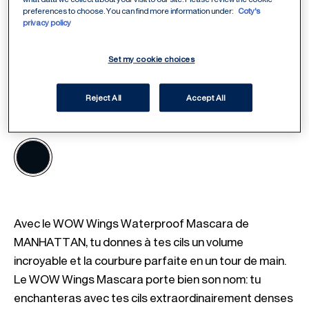
preferences to choose. You can find more information under:
Coty's
privacy policy
Set my cookie choices
Reject All
Accept All
ITEM 01 (CURRENT SLIDE)
ITEM 02
006 Black
Sélectionner une teinte
/
1
Avec le WOW Wings Waterproof Mascara de 
MANHATTAN, tu donnes à tes cils un volume 
incroyable et la courbure parfaite en un tour de main. 
Le WOW Wings Mascara porte bien son nom: tu 
enchanteras avec tes cils extraordinairement denses 