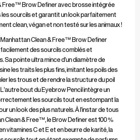
 Free™ Brow Definer avec brosse intégrée 
les sourcils et garantit un look parfaitement 
 Le Manhattan Clean & Free™ Brow Definer 
 facilement des sourcils comblés et 
. Sa pointe ultra mince d’un diamètre de 
e les traits les plus fins, imitant les poils des 
er les trous et de rendre la structure du poil 
 L’autre bout du Eyebrow Pencil intègre un 
 correctement les sourcils tout en estompant la 
r un look des plus naturels. À l’instar de tous 
n Clean & Free™, le Brow Definer est 100 % 
n vitamines C et E et en beurre de karité, la 
es sourcils tout en étant exempte de parfums 