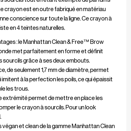
 Le crayon est en outre fabriqué en matériau 
nne conscience sur toute la ligne. Ce crayon à 
tages : le Manhattan Clean & Free™ Brow 
londe met parfaitement en forme et définit 
ce, de seulement 1,7 mm de diamètre, permet 
 imitent à la perfection les poils, ce qui épaissit 
re extrémité permet de mettre en place les 
tomper le crayon à sourcils. Pour un look 
ls végan et clean de la gamme Manhattan Clean 