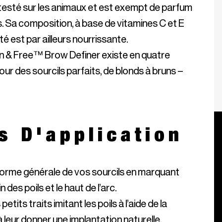
esté sur les animaux et est exempt de parfum 
s. Sa composition, à base de vitamines C et E 
 & Free™ Brow Definer existe en quatre 
our des sourcils parfaits, de blonds à bruns – 
s D'application
 forme générale de vos sourcils en marquant
in des poils et le haut de l’arc.
etits traits imitant les poils à l’aide de la
 à leur donner une implantation naturelle.