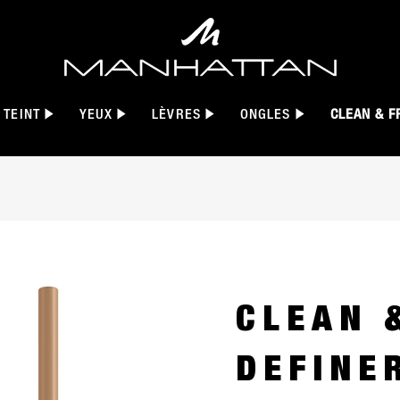
TEINT
YEUX
LÈVRES
ONGLES
CLEAN & F
einte 001 Blonde avec un logo végan et un logo Cruelty
CLEAN 
DEFINE