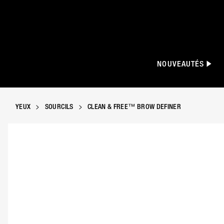
NOUVEAUTÉS
YEUX
SOURCILS
CLEAN & FREE™ BROW DEFINER
Manhattan Clean & Free™ Brow Definer en t