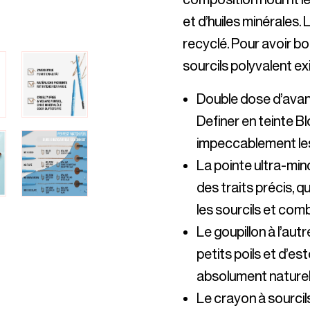
et d’huiles minérales.
recyclé. Pour avoir bo
Double dose d’avan
Definer en teinte B
La pointe ultra-min
des traits précis, qui
Le goupillon à l’aut
petits poils et d’es
Le crayon à sourci