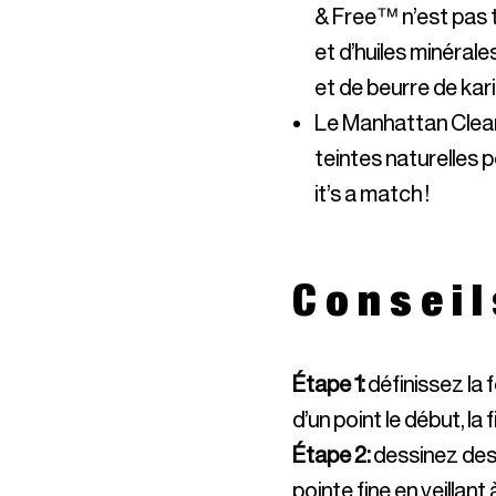
& Free™ n’est pas t
et d’huiles minérale
Le Manhattan Clean
teintes naturelles p
it’s a match !
Conseil
Étape 1
:
définissez la
d’un point le début, la f
Étape 2
:
dessinez des p
pointe fine en veillant