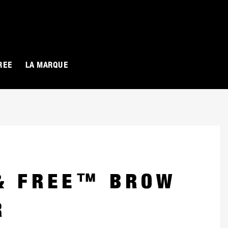
O
REE
LA MARQUE
 Free International., slide 1 of 8
& FREE™ BROW
R