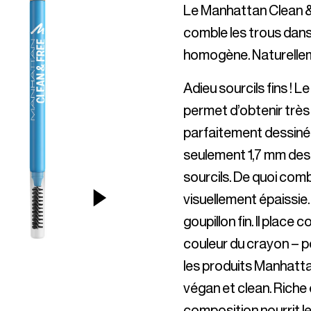
Le Manhattan Clean &
comble les trous dans 
Adieu sourcils fins !
permet d’obtenir très
parfaitement dessinés
seulement 1,7 mm dessin
sourcils. De quoi combl
NEXT ITEM
visuellement épaissie.
goupillon fin. Il place
couleur du crayon – pou
les produits Manhatta
végan et clean. Riche e
composition nourrit l