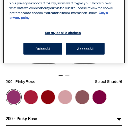
Your privacy is important to Coty, so we want to give you full control over
what data we collect about your visit to our site. Please review the cookie
preferences to choose. You can find more information under:
Coty's
privacy policy
Set my cookie choices
Reject All
Accept All
ITEM 01 (CURRENT SLIDE)
ITEM 02
200 - Pinky Rose
Select Shade
/
6