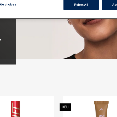
h
kie choices
Reject All
Acc
p,
u
,
NEU