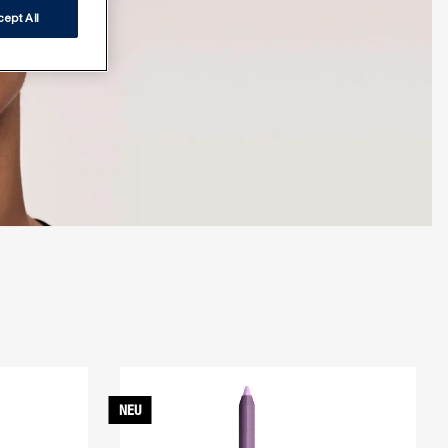
ept All
NEU