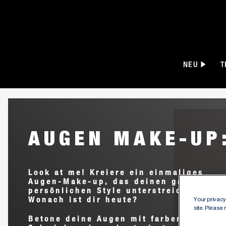
NEU
T
AUGEN MAKE-UP
Look at me! Kreiere ein einmaliges
Augen-Make-up, das deinen ganz
persönlichen Style unterstreicht.
Wonach ist dir heute?
Your privacy 
site. Please
Betone deine Augen mit farbenfroher