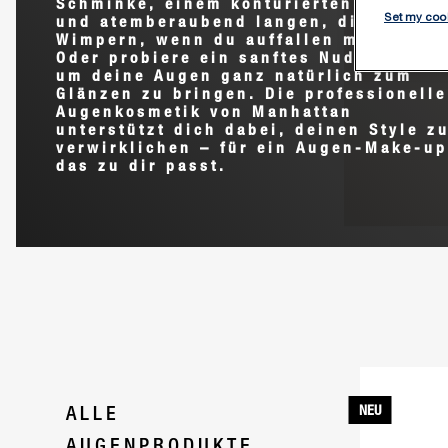
Schminke, einem konturierten Lidstric
Set my coo
und atemberaubend langen, dichten
Wimpern, wenn du auffallen möchtest.
Oder probiere ein sanftes Nude-Make-u
um deine Augen ganz natürlich zum
Glänzen zu bringen. Die professionelle
Augenkosmetik von Manhattan
unterstützt dich dabei, deinen Style z
verwirklichen – für ein Augen-Make-up
das zu dir passt.
ALLE
NEU
AUGENPRODUKTE