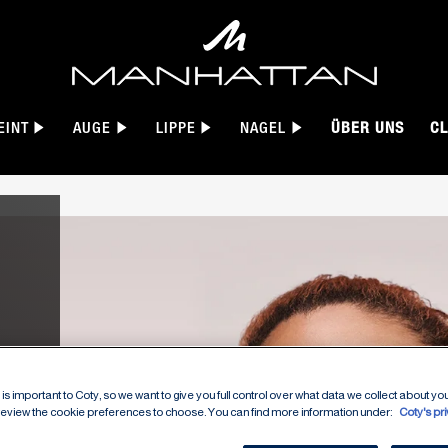
EINT
AUGE
LIPPE
NAGEL
ÜBER UNS
CL
:
is important to Coty, so we want to give you full control over what data we collect about your
 review the cookie preferences to choose. You can find more information under:
Coty's pr