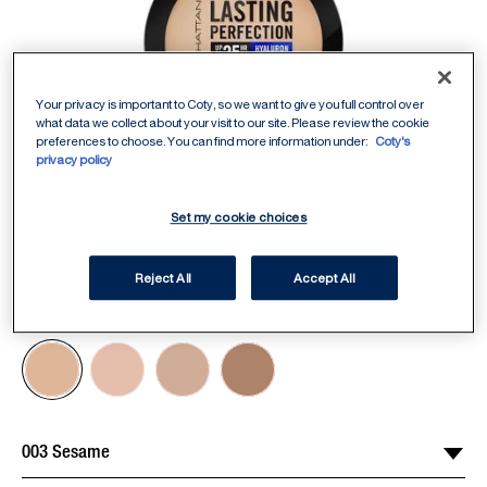
Your privacy is important to Coty, so we want to give you full control over
what data we collect about your visit to our site. Please review the cookie
preferences to choose. You can find more information under:
Coty's
privacy policy
Set my cookie choices
Reject All
Accept All
ITEM 01 (CURRENT SLIDE)
ITEM 02
ITEM 03
ITEM 04
ITEM 05
ITEM 06
ITEM 07
ITEM 08
ITEM 09
ITEM 10
003 Sesame
Select Shade
/
4