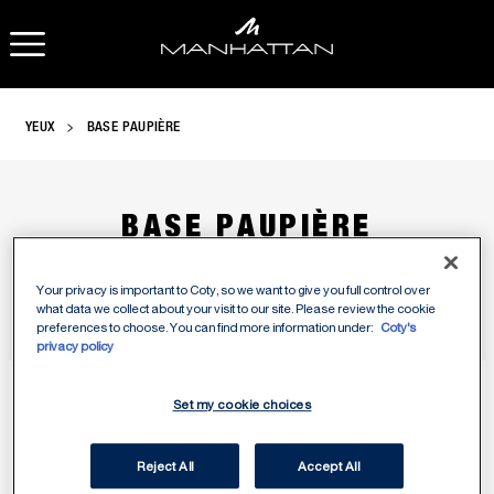
OUVRIR LA NAVIGATION
O
YEUX
BASE PAUPIÈRE
BASE PAUPIÈRE
Your privacy is important to Coty, so we want to give you full control over
what data we collect about your visit to our site. Please review the cookie
preferences to choose. You can find more information under:
Coty's
privacy policy
Set my cookie choices
Reject All
Accept All