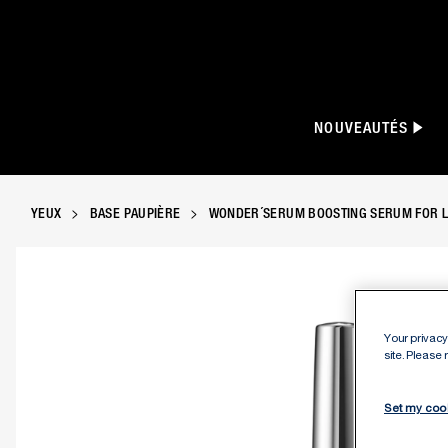
NOUVEAUTÉS
YEUX
BASE PAUPIÈRE
WONDER´SERUM BOOSTING SERUM FOR 
Wonder´Serum Boosting Serum pour cils et 
Your privacy 
site. Please
Set my coo