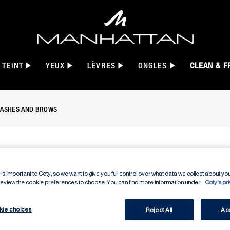
TEINT
YEUX
LÈVRES
ONGLES
CLEAN & F
LASHES AND BROWS
sourcils - Transparent, slide 1 of 5
WONDER
is important to Coty, so we want to give you full control over what data we collect about your
 review the cookie preferences to choose. You can find more information under:
Coty's pr
BOOSTI
kie choices
Reject All
Acc