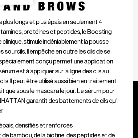
 AND BROWS
s plus longs et plus épais en seulement 4 
itamines, protéines et peptides, le Boosting 
clinique, stimule indéniablement la pousse 
s sourcils. Il empêche en outre les cils de se 
 spécialement conçu permet une application 
érum est à appliquer sur la ligne des cils au 
ils. Il peut être utilisé aussi bien en traitement 
 nuit que sous le mascara le jour. Le sérum pour 
NHATTAN garantit des battements de cils qu'il 
t de bambou, de la biotine, des peptides et de 