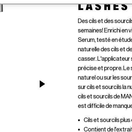
LASHES
Des cils et des sourcil
semaines! Enrichi en v
Serum, testé en étude 
naturelle des cils et de
casser. L'applicateur
précise et propre. Le s
naturel ou sur les sourc
NEXT ITEM
sur cils et sourcils la
cils et sourcils de MA
Contient de l'extrai