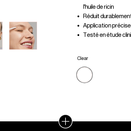
Testé en étude cli
Clear