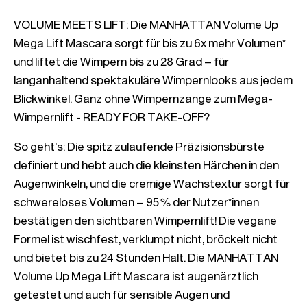
VOLUME MEETS LIFT: Die MANHATTAN Volume Up 
Mega Lift Mascara sorgt für bis zu 6x mehr Volumen* 
und liftet die Wimpern bis zu 28 Grad – für 
langanhaltend spektakuläre Wimpernlooks aus jedem 
Blickwinkel. Ganz ohne Wimpernzange zum Mega-
Wimpernlift - READY FOR TAKE-OFF? 
So geht’s: Die spitz zulaufende Präzisionsbürste 
definiert und hebt auch die kleinsten Härchen in den 
Augenwinkeln, und die cremige Wachstextur sorgt für 
schwereloses Volumen – 95 % der Nutzer*innen 
bestätigen den sichtbaren Wimpernlift! Die vegane 
Formel ist wischfest, verklumpt nicht, bröckelt nicht 
und bietet bis zu 24 Stunden Halt. Die MANHATTAN 
Volume Up Mega Lift Mascara ist augenärztlich 
getestet und auch für sensible Augen und 