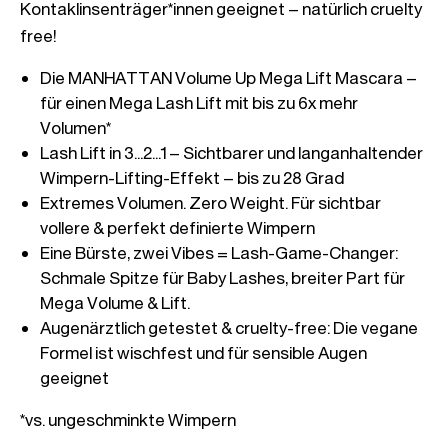
Kontaklinsenträger*innen geeignet – natürlich cruelty 
free!
Die MANHATTAN Volume Up Mega Lift Mascara – 
für einen Mega Lash Lift mit bis zu 6x mehr 
Volumen*
Lash Lift in 3...2...1 – Sichtbarer und langanhaltender 
Wimpern-Lifting-Effekt – bis zu 28 Grad
Extremes Volumen. Zero Weight. Für sichtbar 
vollere & perfekt definierte Wimpern
Eine Bürste, zwei Vibes = Lash-Game-Changer: 
Schmale Spitze für Baby Lashes, breiter Part für 
Mega Volume & Lift.
Augenärztlich getestet & cruelty-free: Die vegane 
Formel ist wischfest und für sensible Augen 
geeignet
*vs. ungeschminkte Wimpern