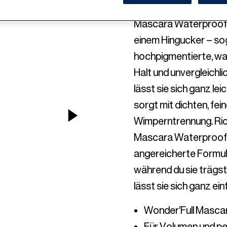
Dein Blick: einfach wu
Mascara Waterproof ma
einem Hingucker – sog
hochpigmentierte, was
Halt und unvergleichl
lässt sie sich ganz lei
sorgt mit dichten, fei
NEXT ITEM
Wimperntrennung. Rich
Mascara Waterproof ab
angereicherte Formulie
während du sie trägst