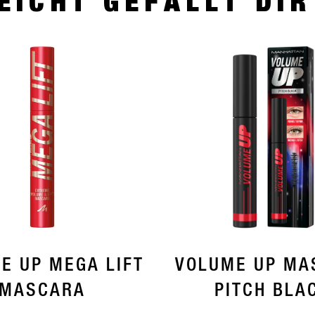
EICHT GEFÄLLT DI
E UP MEGA LIFT
VOLUME UP MA
MASCARA
PITCH BLA