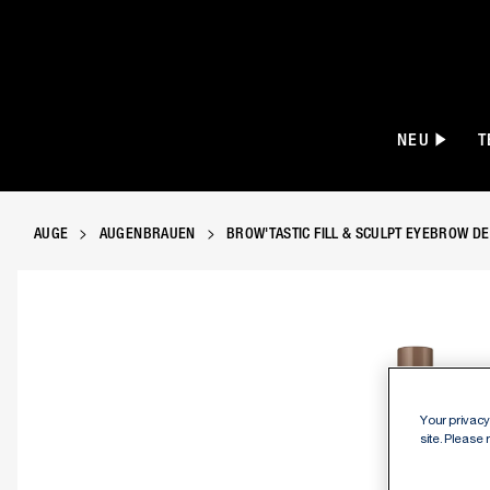
NEU
T
AUGE
AUGENBRAUEN
BROW'TASTIC FILL & SCULPT EYEBROW DE
Manhattan Brow’Tastic Fill & Sculpt Augen
Your privacy 
site. Please