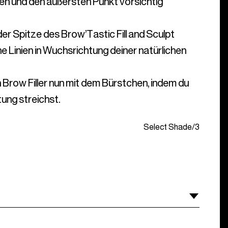
en und den äußersten Punkt vorsichtig
der Spitze des Brow’Tastic Fill and Sculpt
e Linien in Wuchsrichtung deiner natürlichen
Brow Filler nun mit dem Bürstchen, indem du
tung streichst.
Select Shade
/
3