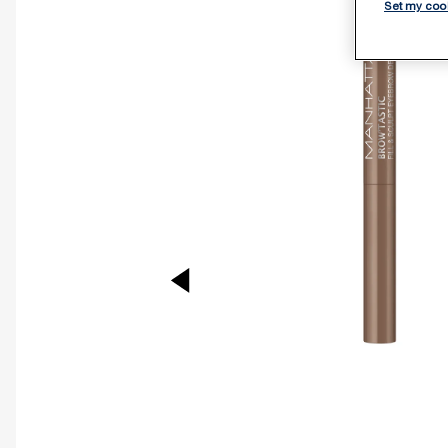
Set my coo
PREVIOUS ITEM