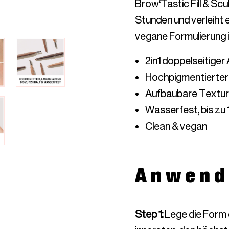
Brow‘Tastic Fill & Scu
Stunden und verleiht 
Anwend
Step 1
:
Lege die Form 