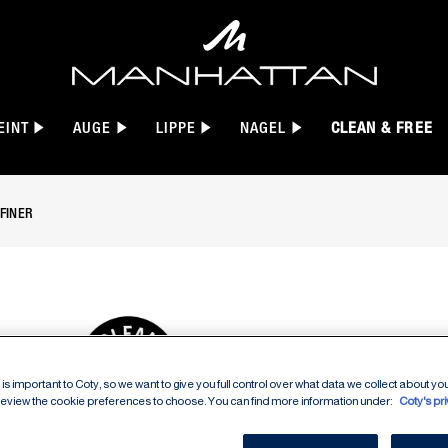
EINT
AUGE
LIPPE
NAGEL
CLEAN & FREE
FINER
brauenformer in Blond, slide 1 of 7
BROW'T
is important to Coty, so we want to give you full control over what data we collect about your
SCULPT
 review the cookie preferences to choose. You can find more information under:
Coty's pr