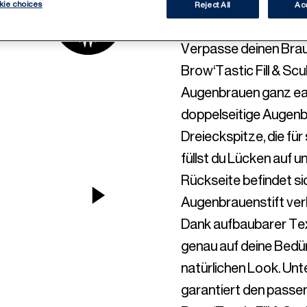
DEFINE
kie choices
Reject All
Acc
Verpasse deinen Brau
Brow‘Tastic Fill & Scu
Augenbrauen ganz eas
doppelseitige Augenbr
Dreieckspitze, die für
füllst du Lücken auf u
Rückseite befindet sic
NEXT ITEM
Augenbrauenstift ver
Dank aufbaubarer Text
genau auf deine Bedür
natürlichen Look. Unt
garantiert den passen