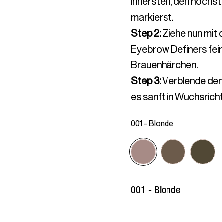
innersten, den höchst
markierst.
Step 2
:
Ziehe nun mit 
Eyebrow Definers fein
Brauenhärchen.
Step 3
:
Verblende den 
es sanft in Wuchsrich
001 - Blonde