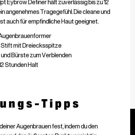
lpt Eybrow Definer hält zuverlässig bis zu 12 
ein angenehmes Tragegefühl. Die cleane und 
ungs-Tipps
deiner Augenbrauen fest, indem du den