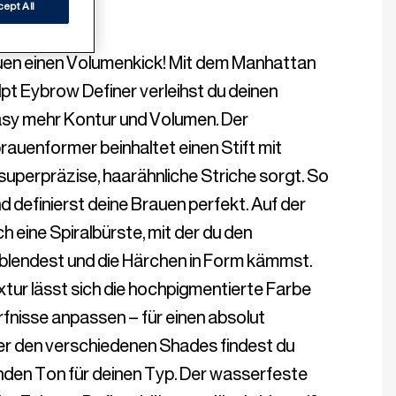
R
ept All
en einen Volumenkick! Mit dem Manhattan 
lpt Eybrow Definer verleihst du deinen 
y mehr Kontur und Volumen. Der 
auenformer beinhaltet einen Stift mit 
 superpräzise, haarähnliche Striche sorgt. So 
nd definierst deine Brauen perfekt. Auf der 
h eine Spiralbürste, mit der du den 
blendest und die Härchen in Form kämmst. 
ur lässt sich die hochpigmentierte Farbe 
fnisse anpassen – für einen absolut 
er den verschiedenen Shades findest du 
den Ton für deinen Typ. Der wasserfeste 