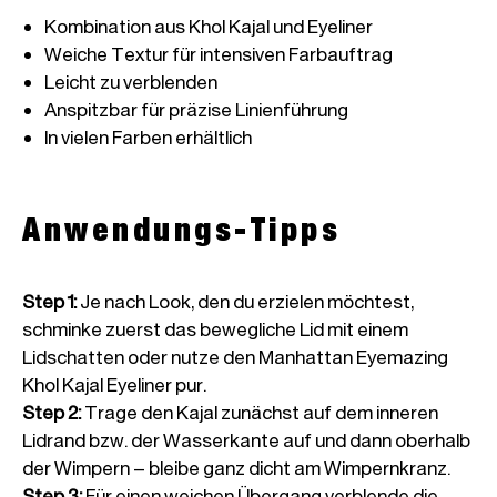
In vielen Farben erhältlich
Anwendungs-Tipps
Step 1
:
Je nach Look, den du erzielen möchtest,
schminke zuerst das bewegliche Lid mit einem
Lidschatten oder nutze den Manhattan Eyemazing
Khol Kajal Eyeliner pur.
Step 2
:
Trage den Kajal zunächst auf dem inneren
Lidrand bzw. der Wasserkante auf und dann oberhalb
der Wimpern – bleibe ganz dicht am Wimpernkranz.
Step 3
:
Für einen weichen Übergang verblende die