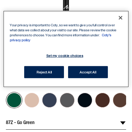
Your privacy is important to Coty, so we want to give you full control over
what data we collect about your visit to our site. Please review the cookie
preferences to choose. You can find more information under:
Coty's
privacy policy
Set my cookie choices
Reject All
Accept All
ITEM 01 (CURRENT SLIDE)
ITEM 02
87Z - Go Green
Select Shade
/
7