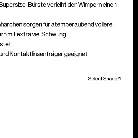
Supersize-Bürste verleiht den Wimpern einen 
enhärchen sorgen für atemberaubend vollere 
 und Kontaktlinsenträger geeignet
Select Shade
/
1