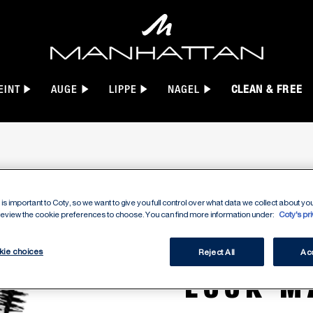
EINT
AUGE
LIPPE
NAGEL
CLEAN & FREE
is important to Coty, so we want to give you full control over what data we collect about your
 review the cookie preferences to choose. You can find more information under:
Coty's pr
SUPERS
kie choices
Reject All
Acc
LOOK M