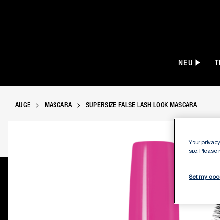
NEU
T
AUGE
MASCARA
SUPERSIZE FALSE LASH LOOK MASCARA
Your privacy 
site. Please
Set my coo