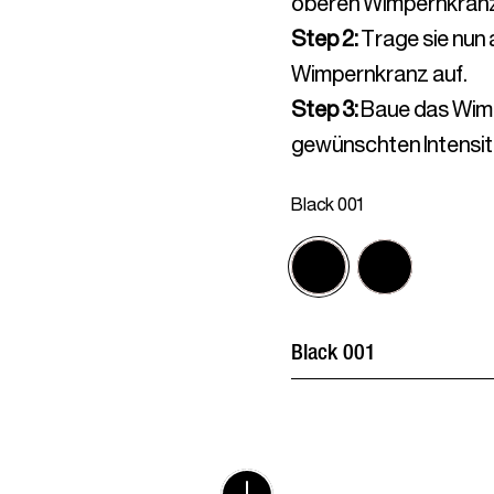
oberen Wimpernkranz
Step 2
:
Trage sie nun 
Wimpernkranz auf.
Step 3
:
Baue das Wimp
gewünschten Intensitä
Black 001