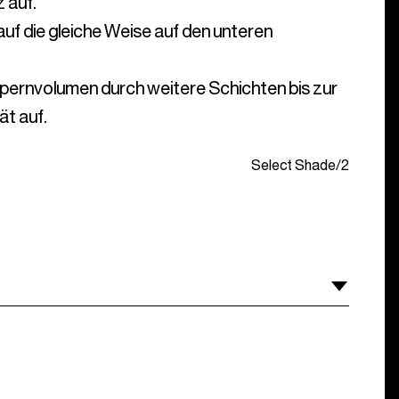
 auf.
auf die gleiche Weise auf den unteren
ernvolumen durch weitere Schichten bis zur
t auf.
Select Shade
/
2