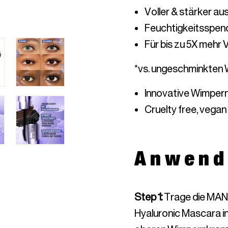
Voller & stärker 
Feuchtigkeitsspen
Für bis zu 5X mehr
*vs. ungeschminkten
Innovative Wimpern
Cruelty free, vegan
Anwend
Step 1
:
Trage die MAN
Hyaluronic Mascara 