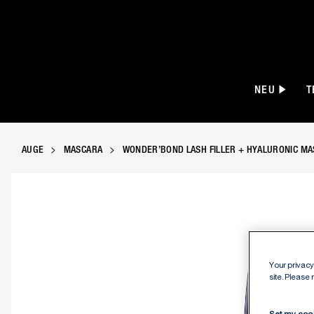
NEU
T
AUGE
MASCARA
WONDER’BOND LASH FILLER + HYALURONIC M
Manhattan Wonder’Bond Lash Filler + Hyalu
Your privacy 
site. Please
Set my coo