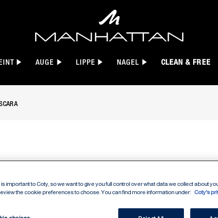
EINT
AUGE
LIPPE
NAGEL
CLEAN & FREE
ASCARA
ronic Mascara, slide 1 of 10
WONDER
is important to Coty, so we want to give you full control over what data we collect about your
FILLER
 review the cookie preferences to choose. You can find more information under:
Coty's pr
kie choices