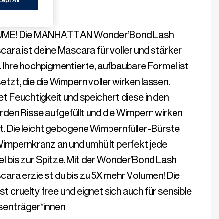
RA
ept All
ME! Die MANHATTAN Wonder’Bond Lash 
scara ist deine Mascara für voller und stärker 
Ihre hochpigmentierte, aufbaubare Formel ist 
etzt, die die Wimpern voller wirken lassen. 
 Feuchtigkeit und speichert diese in den 
en Risse aufgefüllt und die Wimpern wirken 
t. Die leicht gebogene Wimpernfüller-Bürste 
Wimpernkranz an und umhüllt perfekt jede 
 bis zur Spitze. Mit der Wonder’Bond Lash 
scara erzielst du bis zu 5X mehr Volumen! Die 
t cruelty free und eignet sich auch für sensible 
senträger*innen.