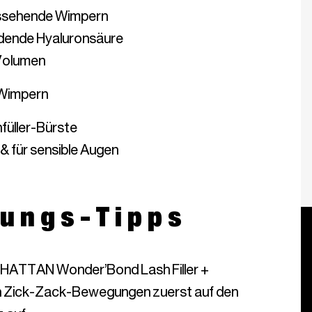
aussehende Wimpern
dende Hyaluronsäure
 Volumen
 Wimpern
füller-Bürste
 & für sensible Augen
ungs-Tipps
HATTAN Wonder’Bond Lash Filler +
in Zick-Zack-Bewegungen zuerst auf den