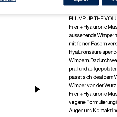
MASCA
Reject All
Acc
PLUMP UP THE VOLU
Filler + Hyaluronic Ma
aussehende Wimpern. 
mit feinen Fasern vers
Hyaluronsäure spendet
Wimpern. Dadurch werd
prall und aufgepolster
passt sich ideal dem 
Wimper von der Wurzel
NEXT ITEM
Filler + Hyaluronic Ma
vegane Formulierung is
Augen und Kontaktlin