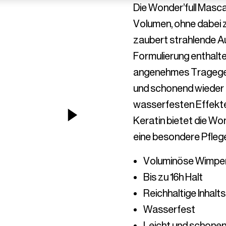
Die Wonder’full Masca
Volumen, ohne dabei 
zaubert strahlende Aug
Formulierung enthalte
angenehmes Tragegefü
und schonend wieder e
wasserfesten Effektes
NEXT ITEM
Keratin bietet die W