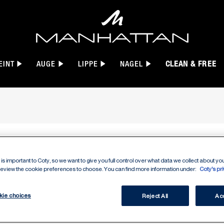
EINT
AUGE
LIPPE
NAGEL
CLEAN & FREE
 in 001 Extreme Black, slide 1 of 2
is important to Coty, so we want to give you full control over what data we collect about your
WONDER
 review the cookie preferences to choose. You can find more information under:
Coty's pr
kie choices
Reject All
Acc
WATERP