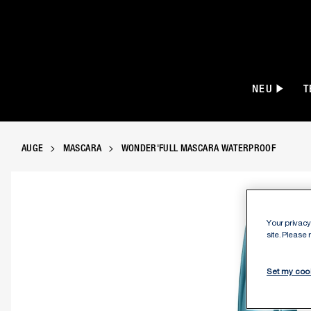
NEU
T
AUGE
MASCARA
WONDER'FULL MASCARA WATERPROOF
Manhattan Wonder’Full Mascara Waterproof
Your privacy 
site. Please
Set my coo