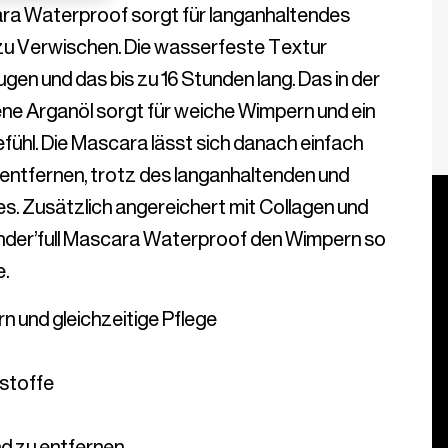
ra Waterproof sorgt für langanhaltendes 
zu Verwischen. Die wasserfeste Textur 
en und das bis zu 16 Stunden lang. Das in der 
ne Arganöl sorgt für weiche Wimpern und ein 
hl. Die Mascara lässt sich danach einfach 
ntfernen, trotz des langanhaltenden und 
. Zusätzlich angereichert mit Collagen und 
onder’full Mascara Waterproof den Wimpern so 