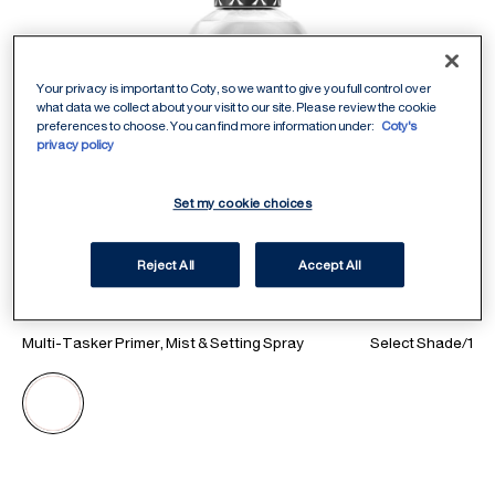
Your privacy is important to Coty, so we want to give you full control over
what data we collect about your visit to our site. Please review the cookie
preferences to choose. You can find more information under:
Coty's
privacy policy
Set my cookie choices
Reject All
Accept All
ITEM 01 (CURRENT SLIDE)
ITEM 02
ITEM 03
ITEM 04
ITEM 05
ITEM 06
ITEM 07
ITEM 08
ITEM 09
ITEM 10
ITEM 11
Multi-Tasker Primer, Mist & Setting Spray
Select Shade
/
1