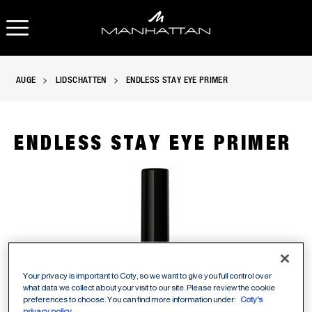
OPEN NAVIGATION
AUGE
LIDSCHATTEN
ENDLESS STAY EYE PRIMER
ENDLESS STAY EYE PRIMER
Manhattan Endless Stay Eye Primer in 1 - Transparent, slide 
Your privacy is important to Coty, so we want to give you full control over
what data we collect about your visit to our site. Please review the cookie
preferences to choose. You can find more information under:
Coty's
privacy policy