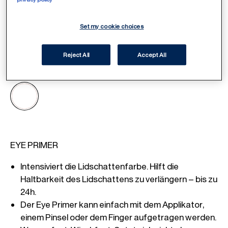
Set my cookie choices
Reject All
Accept All
ITEM 01 (CURRENT SLIDE)
ITEM 02
ITEM 03
1 - Transparent
Select Shade
/
1
Intensiviert die Lidschattenfarbe. Hilft die 
Haltbarkeit des Lidschattens zu verlängern – bis zu 
Der Eye Primer kann einfach mit dem Applikator, 