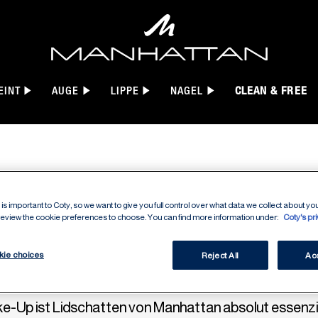
EINT
AUGE
LIPPE
NAGEL
CLEAN & FREE
is important to Coty, so we want to give you full control over what data we collect about your
LIDSCHATTEN
 review the cookie preferences to choose. You can find more information under:
Coty's pr
kie choices
Reject All
Acc
ake-Up ist Lidschatten von Manhattan absolut essenz