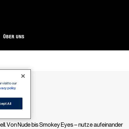
O
ÜBER UNS
 visit to our
ivacy policy
ept All
iell. Von Nude bis Smokey Eyes – nutze aufeinander