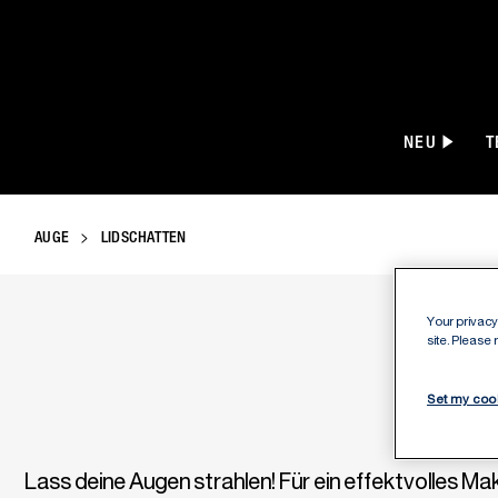
NEU
T
AUGE
LIDSCHATTEN
Your privacy 
site. Please
Set my coo
Lass deine Augen strahlen! Für ein effektvolles M