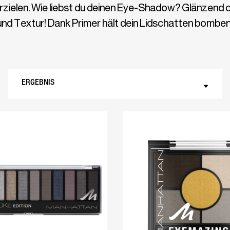
zielen. Wie liebst du deinen Eye-Shadow? Glänzend od
und Textur! Dank Primer hält dein Lidschatten bomben
ERGEBNIS