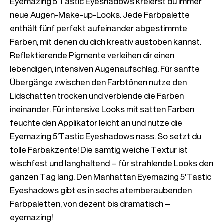
Eyemazing 5'Tastic Eyeshadows kreierst du immer 
neue Augen-Make-up-Looks. Jede Farbpalette 
enthält fünf perfekt aufeinander abgestimmte 
Farben, mit denen du dich kreativ austoben kannst. 
Reflektierende Pigmente verleihen dir einen 
lebendigen, intensiven Augenaufschlag. Für sanfte 
Übergänge zwischen den Farbtönen nutze den 
Lidschatten trocken und verblende die Farben 
ineinander. Für intensive Looks mit satten Farben 
feuchte den Applikator leicht an und nutze die 
Eyemazing 5'Tastic Eyeshadows nass. So setzt du 
tolle Farbakzente! Die samtig weiche Textur ist 
wischfest und langhaltend – für strahlende Looks den 
ganzen Tag lang. Den Manhattan Eyemazing 5'Tastic 
Eyeshadows gibt es in sechs atemberaubenden 
Farbpaletten, von dezent bis dramatisch – 