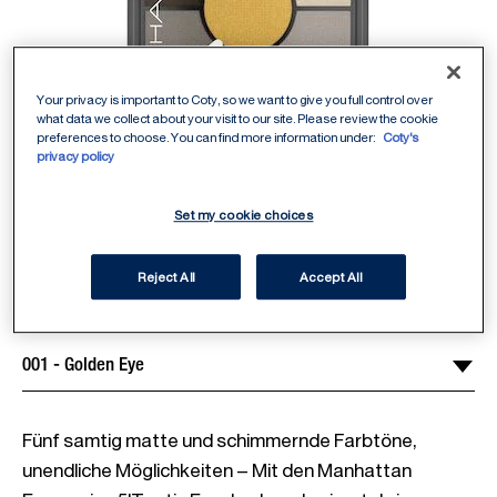
Your privacy is important to Coty, so we want to give you full control over
what data we collect about your visit to our site. Please review the cookie
preferences to choose. You can find more information under:
Coty's
privacy policy
ITEM 01 (CURRENT SLIDE)
ITEM 02
ITEM 03
ITEM 04
Set my cookie choices
001 - Golden Eye
Select Shade
/
6
Reject All
Accept All
Fünf samtig matte und schimmernde Farbtöne, 
unendliche Möglichkeiten – Mit den Manhattan 