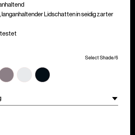
langanhaltender Lidschatten in seidig zarter 
testet
Select Shade
/
6