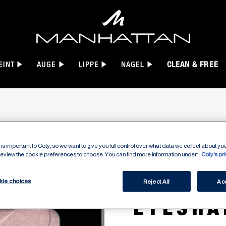
EINT
AUGE
LIPPE
NAGEL
CLEAN & FREE
is important to Coty, so we want to give you full control over what data we collect about your
 review the cookie preferences to choose. You can find more information under:
Coty's pr
MULTI 
kie choices
Reject All
Acc
EYESH