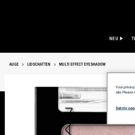
NEU
T
AUGE
LIDSCHATTEN
MULTI EFFECT EYESHADOW
Your privacy 
site. Please
Set my coo