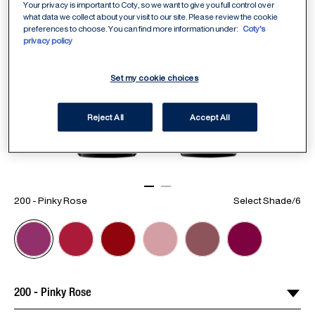
Your privacy is important to Coty, so we want to give you full control over
what data we collect about your visit to our site. Please review the cookie
preferences to choose. You can find more information under:
Coty's
privacy policy
Set my cookie choices
Reject All
Accept All
ITEM 01 (CURRENT SLIDE)
ITEM 02
200 - Pinky Rose
Select Shade
/
6