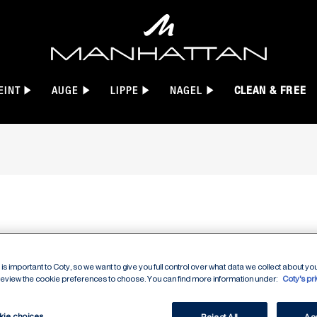
EINT
AUGE
LIPPE
NAGEL
CLEAN & FREE
k in einer offenen Verpackung, slide 1 of 6
LASTIN
is important to Coty, so we want to give you full control over what data we collect about your
SATIN L
 review the cookie preferences to choose. You can find more information under:
Coty's pr
kie choices
Reject All
Acc