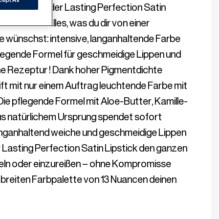
romisse – der Lasting Perfection Satin 
bietet dir alles, was du dir von einer 
 wünschst: intensive, langanhaltende Farbe 
pflegende Formel für geschmeidige Lippen und 
e Rezeptur ! Dank hoher Pigmentdichte 
ft mit nur einem Auftrag leuchtende Farbe mit 
ie pflegende Formel mit Aloe-Butter, Kamille- 
s natürlichem Ursprung spendet sofort 
 langanhaltend weiche und geschmeidige Lippen 
er Lasting Perfection Satin Lipstick den ganzen 
ln oder einzureißen – ohne Kompromisse 
 breiten Farbpalette von 13 Nuancen deinen 