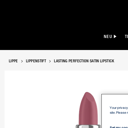
NEU
T
LIPPE
LIPPENSTIFT
LASTING PERFECTION SATIN LIPSTICK
Manhattan Lasting Perfection Satin Lipstic
Your privacy 
site. Please
Set my coo