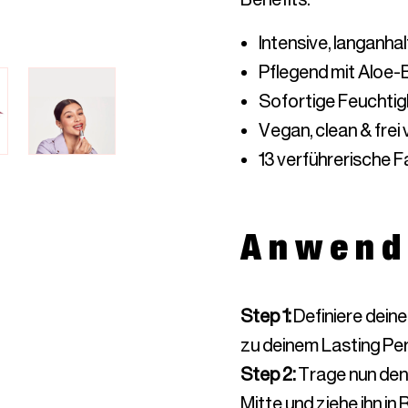
13 verführerische 
Anwend
Step 1
:
Definiere deine
zu deinem Lasting Per
Step 2
:
Trage nun den 
Mitte und ziehe ihn in