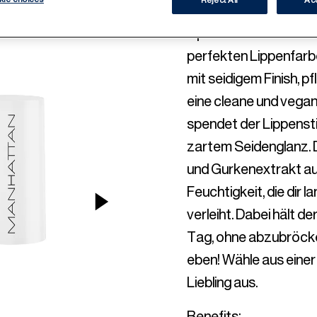
Verführung ohne Komp
Lipstick von Manhattan 
perfekten Lippenfarbe
mit seidigem Finish, 
eine cleane und vegan
spendet der Lippensti
zartem Seidenglanz. D
und Gurkenextrakt au
Feuchtigkeit, die dir
NEXT ITEM
verleiht. Dabei hält d
Tag, ohne abzubröcke
eben! Wähle aus einer