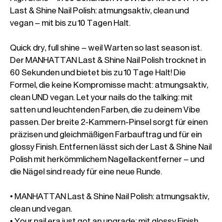
Last & Shine Nail Polish: atmungsaktiv, clean und 
vegan – mit bis zu 10 Tagen Halt. 

Quick dry, full shine – weil Warten so last season ist. 
Der MANHATTAN Last & Shine Nail Polish trocknet in 
60 Sekunden und bietet bis zu 10 Tage Halt! Die 
Formel, die keine Kompromisse macht: atmungsaktiv, 
clean UND vegan. Let your nails do the talking: mit 
satten und leuchtenden Farben, die zu deinem Vibe 
passen. Der breite 2-Kammern-Pinsel sorgt für einen 
präzisen und gleichmäßigen Farbauftrag und für ein 
glossy Finish. Entfernen lässt sich der Last & Shine Nail 
Polish mit herkömmlichem Nagellackentferner – und 
die Nägel sind ready für eine neue Runde.

• MANHATTAN Last & Shine Nail Polish: atmungsaktiv, 
clean und vegan.

• Your nail era just got an upgrade: mit glossy Finish 