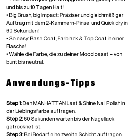
und bis zu 10 Tagen Halt!

• Big Brush, big Impact: Präziser und gleichmäßiger 
Auftrag mit dem 2-Kammern-Pinsel und Quick dry in 
60 Sekunden!

• So easy: Base Coat, Farblack & Top Coat in einer 
Flasche! 

• Wähle die Farbe, die zu deiner Mood passt – von 
bunt bis neutral.
Anwendungs-Tipps
Step 1
:
Den MANHATTAN Last & Shine Nail Polish in
der Lieblingsfarbe auftragen.
Step 2
:
60 Sekunden warten bis der Nagellack
getrocknet ist.
Step 3
:
Bei Bedarf eine zweite Schicht auftragen.