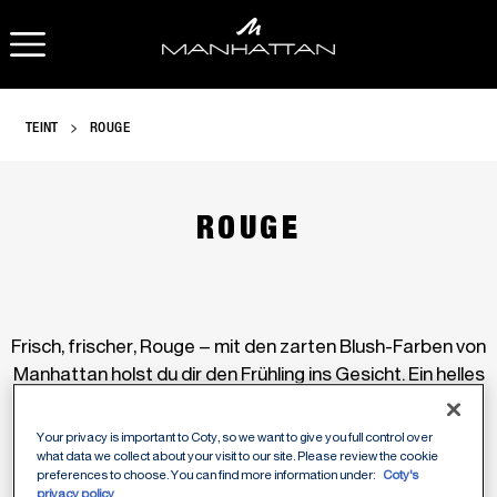
OPEN NAVIGATION
TEINT
ROUGE
ROUGE
Frisch, frischer, Rouge – mit den zarten Blush-Farben von
Manhattan holst du dir den Frühling ins Gesicht. Ein helles
Rosé oder ein frisches pfirsichrosa auf leicht gebräunter
Haut, mehr braucht es eigentlich nicht für einen
Your privacy is important to Coty, so we want to give you full control over
natürlichen Frühlingslook. Unser Powder Blush rundet
what data we collect about your visit to our site. Please review the cookie
preferences to choose. You can find more information under:
Coty's
perfekt jedes Make-up ab und hält den ganzen Tag.
privacy policy