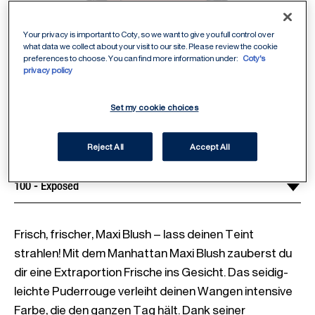
Your privacy is important to Coty, so we want to give you full control over
what data we collect about your visit to our site. Please review the cookie
preferences to choose. You can find more information under:
Coty's
privacy policy
100 - Exposed
Select Shade
/
4
Set my cookie choices
Reject All
Accept All
Frisch, frischer, Maxi Blush – lass deinen Teint 
strahlen! Mit dem Manhattan Maxi Blush zauberst du 
dir eine Extraportion Frische ins Gesicht. Das seidig-
leichte Puderrouge verleiht deinen Wangen intensive 
Farbe, die den ganzen Tag hält. Dank seiner 