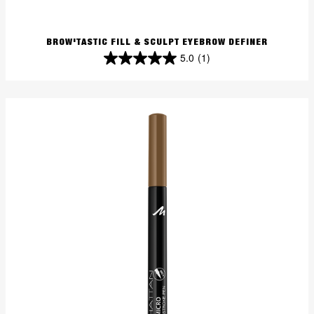
BROW'TASTIC FILL & SCULPT EYEBROW DEFINER
5.0
(1)
5.0
von
5
Sternen.
1
Bewertung