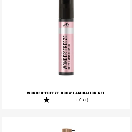
WONDER'FREEZE BROW LAMINATION GEL
1.0
(1)
1.0
von
5
Sternen.