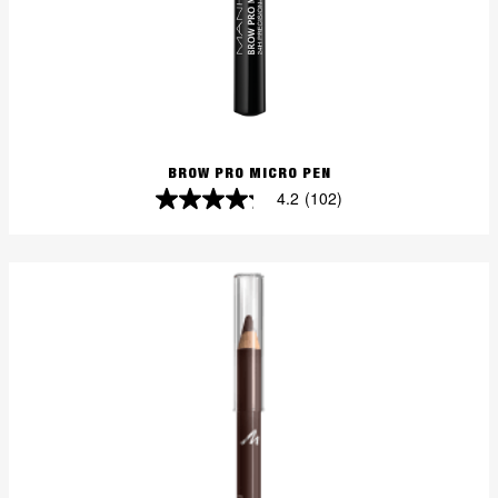
BROW PRO MICRO PEN
4.2
(102)
4.2
von
5
Sternen.
102
Bewertungen