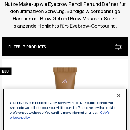
Nutze Make-up wie Eyebrow Pencil, Pen und Definer für
den ultimativen Schwung. Bändige widerspenstige
Härchen mit Brow Gel und Brow Mascara. Setze
glänzende Highlights fürs Eyebrow-Contouring.
FILTER:
7 PRODUCTS
NEU
Your privacy is important to Coty, so we want to give you full control over
what data we collect about your visit to our site. Please review the cookie
preferences to choose. You can find more information under:
Coty's
privacy policy