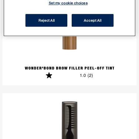
Set my cookie choices
Reject All
Accept All
WONDER'BOND BROW FILLER PEEL-OFF TINT
1.0
(2)
1.0
von
5
Sternen.
2
Bewertungen