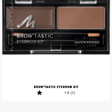
BROW'TASTIC EYEBROW KIT
1.0
(1)
1.0
von
5