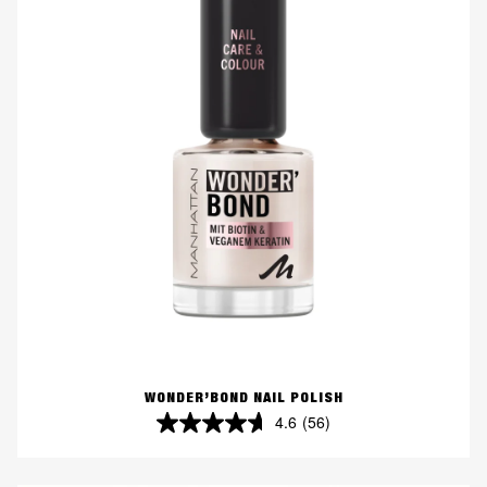
WONDER’BOND NAIL POLISH
4.6
(56)
4.6
von