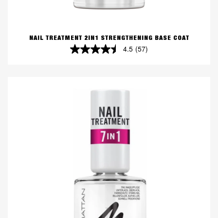
NAIL TREATMENT 2IN1 STRENGTHENING BASE COAT
4.5
(57)
4.5
von
5
Sternen.
57
Bewertungen