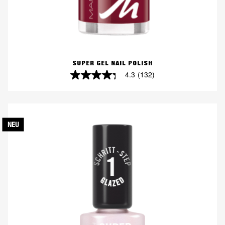
SUPER GEL NAIL POLISH
4.3
(132)
4.3
von
5
Sternen.
NEU
132
Bewertungen