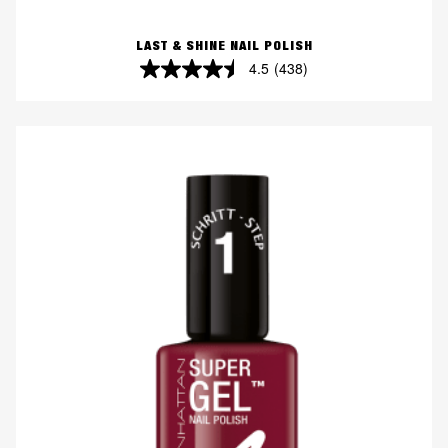
LAST & SHINE NAIL POLISH
4.5
(438)
4.5
von
5
Sternen.
438
Bewertungen