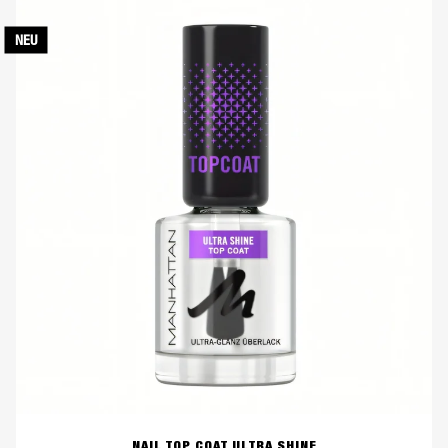
5
Sternen.
NEU
56
Bewertungen
NAIL TOP COAT ULTRA SHINE