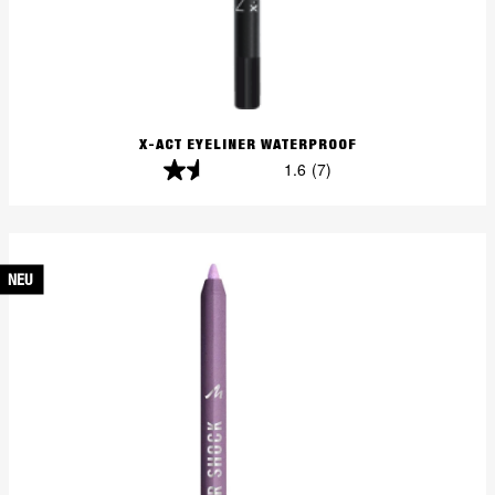
X-ACT EYELINER WATERPROOF
1.6
(7)
1.6
von
5
Sternen.
NEU
7
Bewertungen