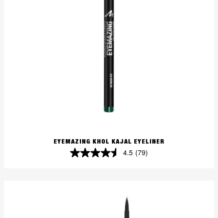
EYEMAZING KHOL KAJAL EYELINER
4.5
(79)
4.5
von
5
Sternen.
79