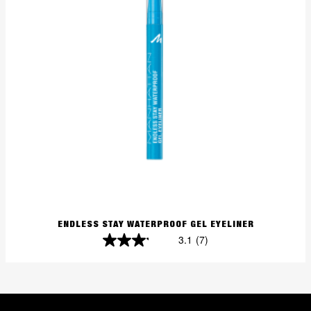
ENDLESS STAY WATERPROOF GEL EYELINER
3.1
(7)
3.1
von
5
Sternen.