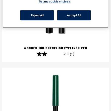
Set my cookie choices
Reject All
Accept All
WONDER'INK PRECISION EYELINER PEN
2.0
(1)
2.0
von
5
Sternen.
1
Bewertung