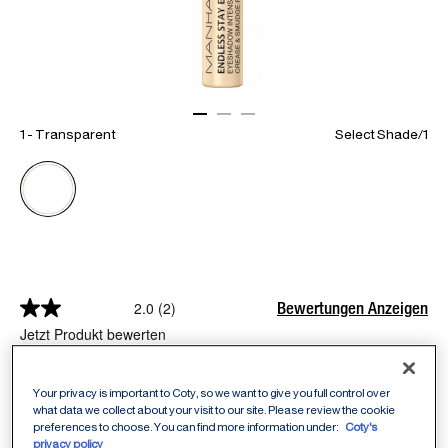
ITEM 01 (CURRENT SLIDE)
ITEM 02
ITEM 03
1 - Transparent
Select Shade
/
1
Bewertungen Anzeigen
2.0
(2)
Jetzt Produkt bewerten
Your privacy is important to Coty, so we want to give you full control over
EYE PRIMER

what data we collect about your visit to our site. Please review the cookie
preferences to choose. You can find more information under:
Coty's
privacy policy