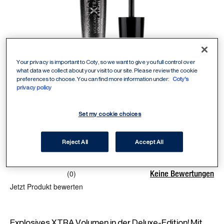
Your privacy is important to Coty, so we want to give you full control over
what data we collect about your visit to our site. Please review the cookie
preferences to choose. You can find more information under:
Coty's
1010Z - Black
Select Shade
/
1
privacy policy
Set my cookie choices
Reject All
Accept All
Keine Bewertungen
(0)
Jetzt Produkt bewerten
Explosives XTRA Volumen in der Deluxe-Edition! Mit 