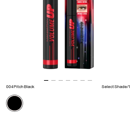
ITEM 01 (CURRENT SLIDE)
ITEM 02
ITEM 03
ITEM 04
ITEM 05
ITEM 06
ITEM 07
004 Pitch Black
Select Shade
/
1