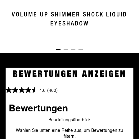
VOLUME UP SHIMMER SHOCK LIQUID
EYESHADOW
ITEM 01 (CURRENT SLIDE)
ITEM 02
ITEM 03
ITEM 04
BEWERTUNGEN ANZEIGEN
4.6
(460)
4.6
von
5
Sternen.
460
Bewertungen