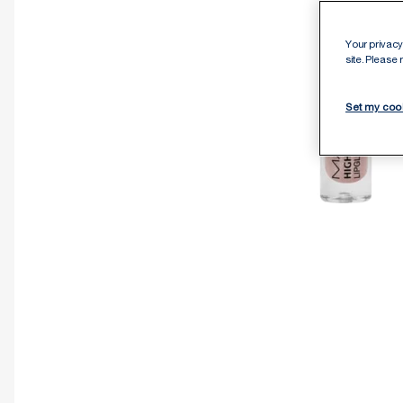
Your privacy 
site. Please
Set my coo