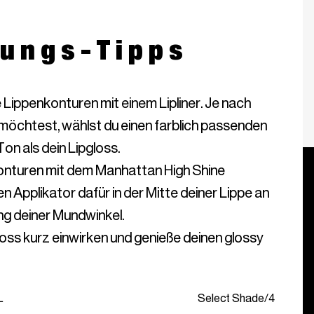
ungs-Tipps
Lippenkonturen mit einem Lipliner. Je nach
 möchtest, wählst du einen farblich passenden
on als dein Lipgloss.
 Konturen mit dem Manhattan High Shine
n Applikator dafür in der Mitte deiner Lippe an
ung deiner Mundwinkel.
oss kurz einwirken und genieße deinen glossy
L
Select Shade
/
4