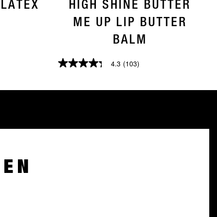
 LATEX
HIGH SHINE BUTTER
ME UP LIP BUTTER
BALM
4.3
(103)
4.3
von
5
Sternen.
103
Bewertungen
GEN