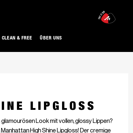
O
CLEAN & FREE
ÜBER UNS
HINE LIPGLOSS
glamourösen Look mit vollen, glossy Lippen? 
Manhattan High Shine Lipgloss! Der cremige 