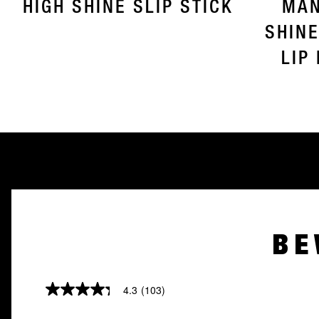
HIGH SHINE SLIP STICK
MAN
SHINE
LIP
BE
4.3
(103)
4.3