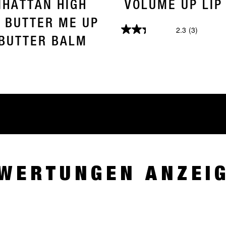
HATTAN HIGH
VOLUME UP LIP
 BUTTER ME UP
2.3
(3)
2.3
 BUTTER BALM
von
5
Sternen.
3
Bewertungen
WERTUNGEN ANZEI