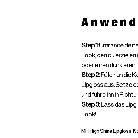
Anwend
Step 1
:
Umrande deine 
Look, den du erzielen
oder einen dunkleren T
Step 2
:
Fülle nun die
Lipgloss aus. Setze de
und führe ihn in Richt
Step 3
:
Lass das Lipgl
Look!
MH High Shine Lipgloss 19