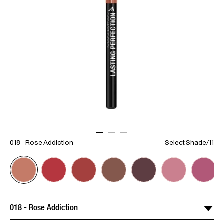
ITEM 01 (CURRENT SLIDE)
ITEM 02
ITEM 03
018 - Rose Addiction
Select Shade
/
11