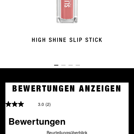
HIGH SHINE SLIP STICK
ITEM 01 (CURRENT SLIDE)
ITEM 02
ITEM 03
ITEM 04
BEWERTUNGEN ANZEIGEN
3.0
(2)
3.0
von
5
Sternen.