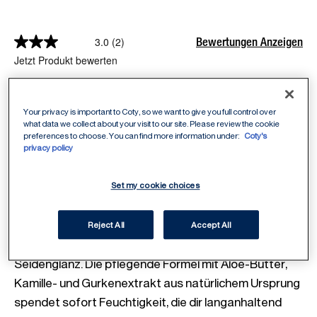
Bewertungen Anzeigen
3.0
(2)
Jetzt Produkt bewerten
Verführung ohne Kompromisse – der Lasting 
Your privacy is important to Coty, so we want to give you full control over
what data we collect about your visit to our site. Please review the cookie
Perfection Satin Lipstick von Manhattan bietet dir 
preferences to choose. You can find more information under:
Coty's
alles, was du dir von einer perfekten Lippenfarbe 
privacy policy
wünschst: intensive, langanhaltende Farbe mit 
seidigem Finish, pflegende Formel für geschmeidige 
Set my cookie choices
Lippen und eine cleane und vegane Rezeptur ! Dank 
hoher Pigmentdichte spendet der Lippenstift mit nur 
Reject All
Accept All
einem Auftrag leuchtende Farbe mit zartem 
Seidenglanz. Die pflegende Formel mit Aloe-Butter, 
Kamille- und Gurkenextrakt aus natürlichem Ursprung 
spendet sofort Feuchtigkeit, die dir langanhaltend 