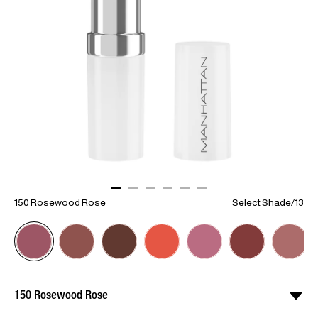
ITEM 01 (CURRENT SLIDE)
ITEM 02
ITEM 03
ITEM 04
ITEM 05
ITEM 06
150 Rosewood Rose
Select Shade
/
13