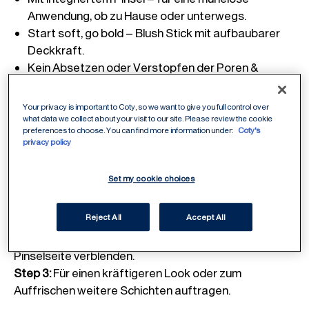
Anwendung, ob zu Hause oder unterwegs.
Start soft, go bold – Blush Stick mit aufbaubarer 
Deckkraft.
Kein Absetzen oder Verstopfen der Poren & 
samtig-weich zu verblenden – ganz ohne Cakey-
Finish.
Your privacy is important to Coty, so we want to give you full control over
what data we collect about your visit to our site. Please review the cookie
preferences to choose. You can find more information under:
Coty's
privacy policy
Anwendungs-Tipps
Set my cookie choices
Step 1
:
Die Farbe mit dem Multi-Tasker Blush'N'Brush
Reject All
Accept All
Stick direkt auf die Wangen auftragen.
Step 2
:
Den Stick umdrehen und die Farbe mit der
Pinselseite verblenden.
Step 3
:
Für einen kräftigeren Look oder zum
Auffrischen weitere Schichten auftragen.