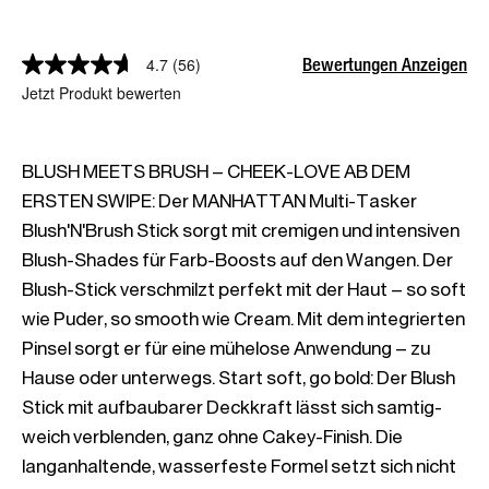
Bewertungen Anzeigen
4.7
(56)
Jetzt Produkt bewerten
BLUSH MEETS BRUSH – CHEEK-LOVE AB DEM 
ERSTEN SWIPE: Der MANHATTAN Multi-Tasker 
Blush'N'Brush Stick sorgt mit cremigen und intensiven 
Blush-Shades für Farb-Boosts auf den Wangen. Der 
Blush-Stick verschmilzt perfekt mit der Haut – so soft 
wie Puder, so smooth wie Cream. Mit dem integrierten 
Pinsel sorgt er für eine mühelose Anwendung – zu 
Hause oder unterwegs. Start soft, go bold: Der Blush 
Stick mit aufbaubarer Deckkraft lässt sich samtig-
weich verblenden, ganz ohne Cakey-Finish. Die 
langanhaltende, wasserfeste Formel setzt sich nicht 