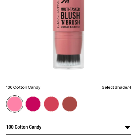
ITEM 01 (CURRENT SLIDE)
ITEM 02
ITEM 03
ITEM 04
ITEM 05
ITEM 06
ITEM 07
ITEM 08
ITEM 09
ITEM 10
100 Cotton Candy
Select Shade
/
4