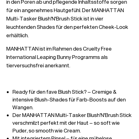
in den Poren ab und pflegende Inhaltsstoffe sorgen 
für ein angenehmes Hautgefühl. Der MANHATTAN 
Multi-Tasker Blush'N'Brush Stick ist in vier 
leuchtenden Shades für den perfekten Cheek-Look 
erhältlich.  
MANHATTAN ist im Rahmen des Cruelty Free 
International Leaping Bunny Programms als 
tierversuchsfrei anerkannt.
Ready für den fave Blush Stick? – Cremige & 
intensive Blush-Shades für Farb-Boosts auf den 
Wangen.
Der MANHATTAN Multi-Tasker Blush'N'Brush Stick 
verschmilzt perfekt mit der Haut – so soft wie 
Puder, so smooth wie Cream.
Mit integriertem Pinsel – für eine mühelose 