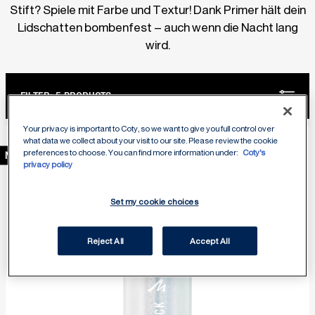
Stift? Spiele mit Farbe und Textur! Dank Primer hält dein
Lidschatten bombenfest – auch wenn die Nacht lang
wird.
FILTER:
5 PRODUCTS
Your privacy is important to Coty, so we want to give you full control over
what data we collect about your visit to our site. Please review the cookie
preferences to choose. You can find more information under:
Coty's
NEU
privacy policy
Set my cookie choices
Reject All
Accept All