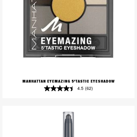
MANHATTAN EYEMAZING 5'TASTIC EYESHADOW
4.5
(62)
4.5
von
5
Sternen.
62
Bewertungen