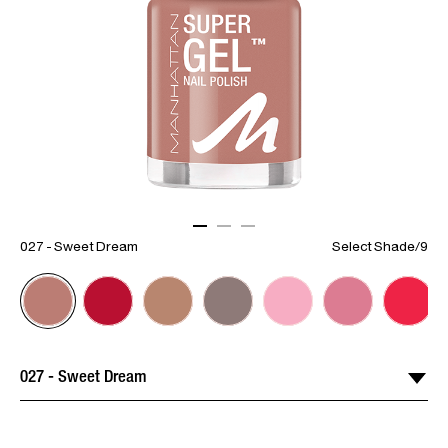
ITEM 01 (CURRENT SLIDE)
ITEM 02
ITEM 03
027 - Sweet Dream
Select Shade
/
9