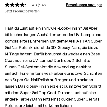
Bewertungen Anzeigen
4.3
(132)
Jetzt Produkt bewerten
Hast du Lust auf ein shiny Gel-Look-Finish? Ja! Aber 
bitte ohne langes Aushärten unter der UV-Lampe und 
kompliziertes Entfernen. Mit dem MANHATTAN Super 
Gel Nail Polish kreierst du 3D-Glossy-Nails, die bis zu 
14 Tage halten*. Dafür brauchst du weder einen Base 
Coat noch eine UV-Lampe! Dank des 2-Schritte-
Super-Gel-Systems ist die Anwendung denkbar 
einfach: Für ein intensives Farberlebnis zwei Schichten 
des Super Gel Nail Polish auftragen und trocknen 
lassen. Das glossy Finish erzielst du im zweiten Schritt 
mit dem Super Gel Top Coat. Du hast Lust auf eine 
andere Farbe? Dann entfernst du den Super Gel Nail 
Polish ganz leicht mit herkömmlichem 