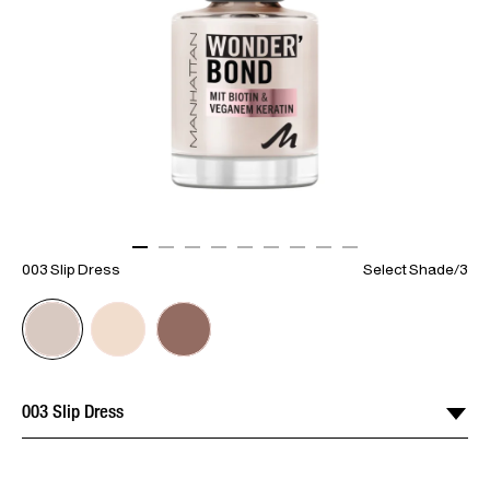
ITEM 01 (CURRENT SLIDE)
ITEM 02
ITEM 03
ITEM 04
ITEM 05
ITEM 06
ITEM 07
ITEM 08
ITEM 09
003 Slip Dress
Select Shade
/
3