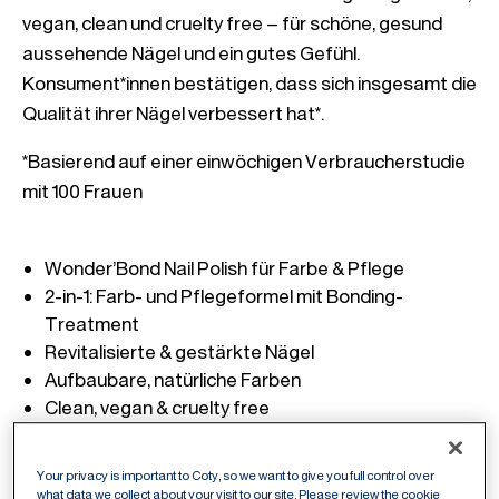
vegan, clean und cruelty free – für schöne, gesund 
aussehende Nägel und ein gutes Gefühl. 
Konsument*innen bestätigen, dass sich insgesamt die 
*Basierend auf einer einwöchigen Verbraucherstudie 
mit 100 Frauen

2-in-1: Farb- und Pflegeformel mit Bonding-
Your privacy is important to Coty, so we want to give you full control over
what data we collect about your visit to our site. Please review the cookie