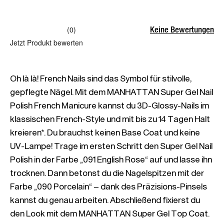
Keine Bewertungen
(0)
Jetzt Produkt bewerten
Oh là là! French Nails sind das Symbol für stilvolle, 
gepflegte Nägel. Mit dem MANHATTAN Super Gel Nail 
Polish French Manicure kannst du 3D-Glossy-Nails im 
klassischen French-Style und mit bis zu 14 Tagen Halt 
kreieren*. Du brauchst keinen Base Coat und keine 
UV-Lampe! Trage im ersten Schritt den Super Gel Nail 
Polish in der Farbe „091 English Rose“ auf und lasse ihn 
trocknen. Dann betonst du die Nagelspitzen mit der 
Farbe „090 Porcelain“ – dank des Präzisions-Pinsels 
kannst du genau arbeiten. Abschließend fixierst du 
den Look mit dem MANHATTAN Super Gel Top Coat. 