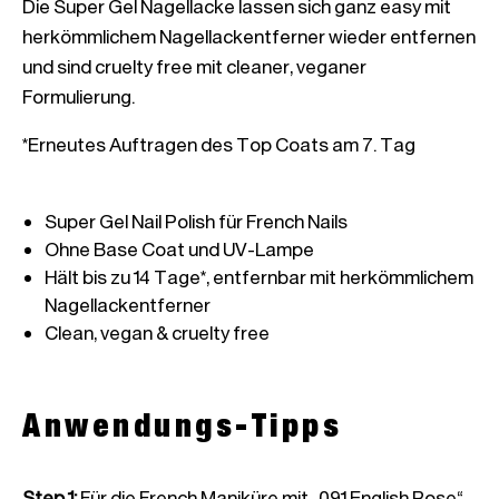
Die Super Gel Nagellacke lassen sich ganz easy mit 
herkömmlichem Nagellackentferner wieder entfernen 
und sind cruelty free mit cleaner, veganer 
*Erneutes Auftragen des Top Coats am 7. Tag

Hält bis zu 14 Tage*, entfernbar mit herkömmlichem 
Anwendungs-Tipps
Step 1
:
Für die French Maniküre mit „091 English Rose“