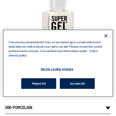
Your privacy is important to Coty, so we want to give you full control over
what data we collect about your visit to our site. Please review the cookie
preferences to choose. You can find more information under:
Coty's
privacy policy
Set my cookie choices
ITEM 01 (CURRENT SLIDE)
ITEM 02
090-PORCELAIN
Select Shade
/
2
Reject All
Accept All