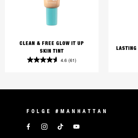
CLEAN & FREE GLOW IT UP
LASTING
SKIN TINT
4.6
(61)
4.6
von
5
Sternen.
61
FOLGE #MANHATTAN
Bewertungen