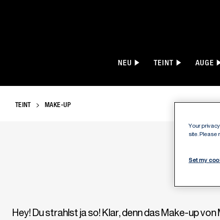
NEU
TEINT
AUGE
TEINT
MAKE-UP
Your privacy 
site. Please
Set my coo
Hey! Du strahlst ja so! Klar, denn das Make-up von