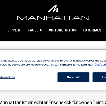
LIPPE
NAGEL
VIRTUAL TRY ON
TUTORIALS
is important to Coty, so we want to give you full control over what data we collect about your
 review the cookie preferences to choose. You can find more information under:
Coty's pr
MAKE-UP
kie choices
Reject All
Acc
 Manhattan ist ein echter Frischekick für deinen Tei