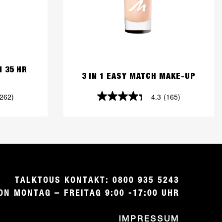
 35 HR
3 IN 1 EASY MATCH MAKE-UP
(262)
4.3
(165)
4.3
von
5
Sternen.
165
TALKTOUS KONTAKT: 0800 935 5243

Bewertungen
ON MONTAG – FREITAG 9:00 -17:00 UHR
IMPRESSUM