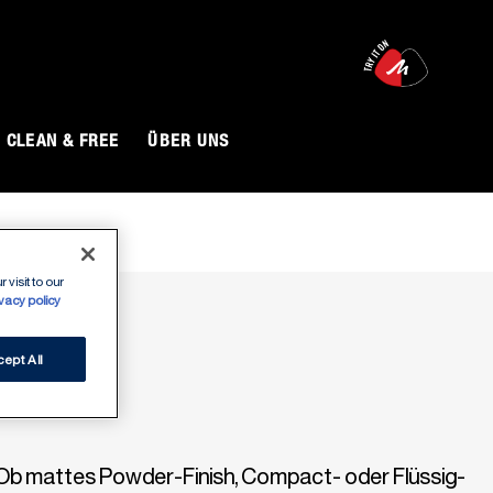
O
CLEAN & FREE
ÜBER UNS
 visit to our
ivacy policy
ept All
nt. Ob mattes Powder-Finish, Compact- oder Flüssig-