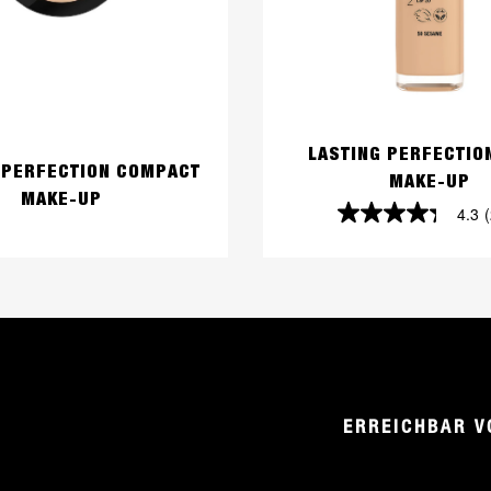
LASTING PERFECTION
 PERFECTION COMPACT
MAKE-UP
MAKE-UP
4.3
4.3
von
5
Sternen.
262
Bewertungen
ERREICHBAR V