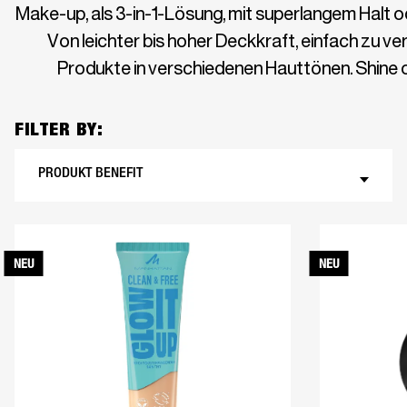
Make-up, als 3-in-1-Lösung, mit superlangem Halt o
Von leichter bis hoher Deckkraft, einfach zu ve
Produkte in verschiedenen Hauttönen. Shine on
FILTER BY:
PRODUKT BENEFIT
NEU
NEU