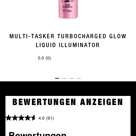
MULTI-TASKER TURBOCHARGED GLOW
LIQUID ILLUMINATOR
0.0
(0)
0.0
von
5
ITEM 01 (CURRENT SLIDE)
ITEM 02
ITEM 03
ITEM 04
Sternen.
BEWERTUNGEN ANZEIGEN
4.6
(61)
4.6
von