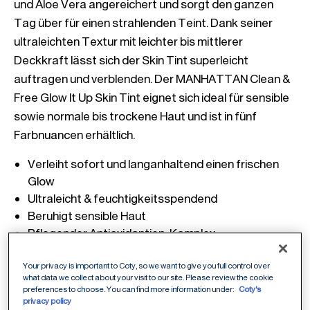
und Aloe Vera angereichert und sorgt den ganzen 
Tag über für einen strahlenden Teint. Dank seiner 
ultraleichten Textur mit leichter bis mittlerer 
Deckkraft lässt sich der Skin Tint superleicht 
auftragen und verblenden. Der MANHATTAN Clean & 
Free Glow It Up Skin Tint eignet sich ideal für sensible 
sowie normale bis trockene Haut und ist in fünf 
Farbnuancen erhältlich. 
Verleiht sofort und langanhaltend einen frischen 
Glow
Ultraleicht & feuchtigkeitsspendend
Beruhigt sensible Haut
Pflegender Antioxidantien-Komplex
Für sensible und normale bis trockene Haut
Your privacy is important to Coty, so we want to give you full control over
what data we collect about your visit to our site. Please review the cookie
preferences to choose. You can find more information under:
Coty's
Anwendungs-Tipps
privacy policy