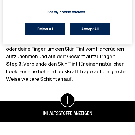
Set my cookie choices
Step 1
:
Gib eine etwa erbsengroße Menge
MANHATTAN Clean & Free Glow It Up Skin Tint auf
Reject All
Accept All
deinen Handrücken.
Step 2
:
Nutze einen Make-up-Pinsel, einen Schwamm
oder deine Finger, um den Skin Tint vom Handrücken
aufzunehmen und auf dein Gesicht aufzutragen.
Step 3
:
Verblende den Skin Tint für einen natürlichen
Look. Für eine höhere Deckkraft trage auf die gleiche
Weise weitere Schichten auf.
INHALTSSTOFFE ANZEIGEN