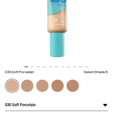
ITEM 01 (CURRENT SLIDE)
ITEM 02
ITEM 03
ITEM 04
ITEM 05
ITEM 06
ITEM 07
ITEM 08
ITEM 09
ITEM 10
ITEM 11
030 Soft Porcelain
Select Shade
/
5